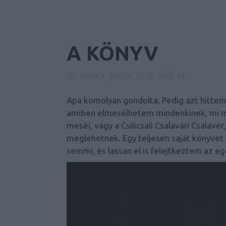
A KÖNYV
BY:
PANKA_MESEK
2018. MÁR 14.
Apa komolyan gondolta. Pedig azt hittem,
amiben elmesélhetem mindenkinek, mi m
meséi, vagy a Csilicsali Csalavári Csalavé
meglehetnek. Egy teljesen saját könyvet
semmi, és lassan el is felejtkeztem az eg