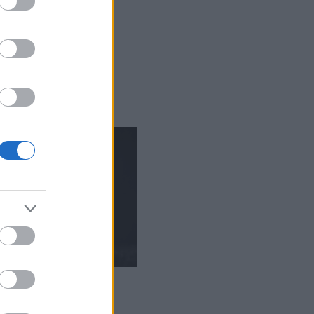
Pocsolyák
Neszek az éjszakában
Pacsuli
Bőregér
Nem csak a csajoknak
Tovább
...
ÁLLANDÓ OLDALAK
A Könyv
KERESÉS