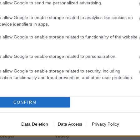
to allow Google to send me personalized advertising.
leje unalmas, biztos nem olvassák végig. Apa se
ótól meg, mint amilyen én vagyok, nem szabad csodát
o allow Google to enable storage related to analytics like cookies on
is, ha néha kinyitnátok Panka mesekönyvét,
evice identifiers in apps.
rgóra is firkálhattok.
o allow Google to enable storage related to functionality of the website
cebook oldalon.
o allow Google to enable storage related to personalization.
0
(
o allow Google to enable storage related to security, including
TT BEJEGYZÉSEK:
cation functionality and fraud prevention, and other user protection.
(
(
CONFIRM
(
(
Data Deletion
Data Access
Privacy Policy
őregér
Hideg