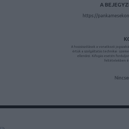
A BEJEGYZ
https://pankamesekon
K
A hozzászólások a
vonatkozó jogszabá
értük a
szolgáltatás technikai
üzemelt
ellenőrzi. Kifogás esetén fordulj
feltételekben
é
Nincse