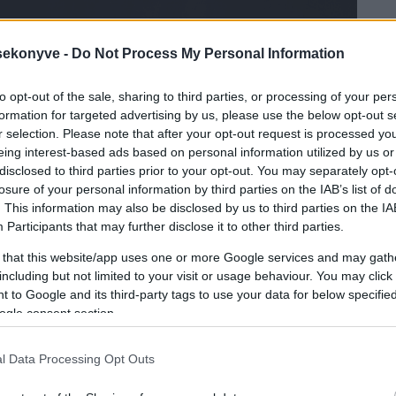
ekonyve -
Do Not Process My Personal Information
to opt-out of the sale, sharing to third parties, or processing of your per
formation for targeted advertising by us, please use the below opt-out s
r selection. Please note that after your opt-out request is processed y
eing interest-based ads based on personal information utilized by us or
disclosed to third parties prior to your opt-out. You may separately opt-
losure of your personal information by third parties on the IAB’s list of
. This information may also be disclosed by us to third parties on the
IA
Participants
that may further disclose it to other third parties.
 that this website/app uses one or more Google services and may gath
including but not limited to your visit or usage behaviour. You may click 
 to Google and its third-party tags to use your data for below specifi
ogle consent section.
s bőrbe kötve, nem olyan könyv, amit fel lehet rakni
l Data Processing Opt Outs
i a könyvtárba, vagy a könyvesboltba. Még borítója
. Szóval nem lehet igazán kézbe venni, megfogdosni,