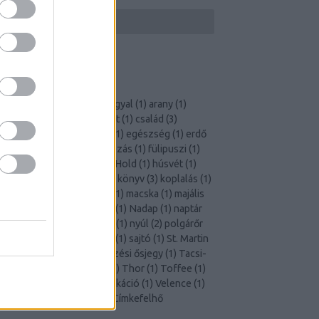
CÍMKÉK
ajándék
(
2
)
állatvédő
(
1
)
angyal
(
1
)
arany
(
1
)
autókiállítás
(
1
)
boci
(
1
)
böjt
(
1
)
család
(
3
)
Csodabogár
(
1
)
démonok
(
1
)
egészség
(
1
)
erdő
1
)
eső
(
1
)
Forma-1
(
1
)
fotózás
(
1
)
fülipuszi
(
1
)
Futrinka
(
1
)
Genf
(
1
)
hó
(
1
)
Hold
(
1
)
húsvét
(
1
)
Kántor
(
1
)
kert
(
1
)
kígyó
(
1
)
könyv
(
3
)
koplalás
(
1
)
krumpli
(
1
)
kutya
(
13
)
Loki
(
1
)
macska
(
1
)
majális
1
)
marhafejbőr
(
1
)
mikulás
(
1
)
Nadap
(
1
)
naptár
1
)
német juhász
(
1
)
nőnap
(
1
)
nyúl
(
2
)
polgárőr
1
)
repülőtér
(
1
)
rottweiler
(
1
)
sajtó
(
1
)
St. Martin
1
)
staffordshire
(
1
)
szintezési ősjegy
(
1
)
Tacsi-
Pancsi
(
1
)
tacskó
(
13
)
tél
(
1
)
Thor
(
1
)
Toffee
(
1
)
túravezető
(
1
)
ünnep
(
1
)
vakáció
(
1
)
Velence
(
1
)
vonat
(
1
)
zsiráf
(
1
)
Zuri
(
1
)
Címkefelhő