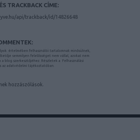
ÉS TRACKBACK CÍME:
yve.hu/api/trackback/id/14826648
OMMENTEK:
lyok
értelmében felhasználói tartalomnak minősülnek,
etője semmilyen felelősséget nem vállal, azokat nem
on a blog szerkesztőjéhez. Részletek a
Felhasználási
s az
adatvédelmi tájékoztatóban
.
nek hozzászólások.