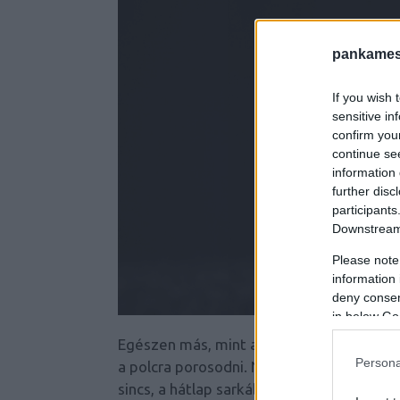
pankames
If you wish 
sensitive in
confirm you
continue se
information 
further disc
participants
Downstream 
Please note
information 
deny consent
in below Go
Egészen más, mint amit elképzeltem. Ninc
Persona
a polcra porosodni. Nem kell érte elmenn
sincs, a hátlap sarkába nyomtatott árral