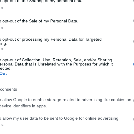
o opt-out of the Sharing of my personal data.
 felett eljárt az idő. Igazi könyvet ma már egyre
In
s ezért az enyém sem ilyen.
o opt-out of the Sale of my Personal Data.
t. Bárki belelapozhat a számítógépén,
In
eresni. És ebben az a jó, hogy nincs határ.
tja. Még nagyanyó és nagyapó is, akiknek már rossz a
to opt-out of processing my Personal Data for Targeted
ing.
 bátyám Belgiumban. Megtalálhatja az összes
In
lenek, akár a Föld másik oldalán is. Ami
o opt-out of Collection, Use, Retention, Sale, and/or Sharing
ersonal Data that Is Unrelated with the Purposes for which it
lected.
i mindent mesélek majd el. Hiába tagadnám, izgulok.
Out
zerintük, ahogy velük, úgy velem sem történik semmi
iófilm készülhetne. De tévedhetnek is. Hiszen már
consents
ta közben megemlítettem, apa saját mesekönyvet
o allow Google to enable storage related to advertising like cookies on
ígéreteit nem szabad nagyon komolyan venni. Pláne
evice identifiers in apps.
o allow my user data to be sent to Google for online advertising
ígérte, hogy segít. Mert mesélni nem könnyű. Neki
s.
 Nem mindegy, mit, nem mindegy, hogyan. Már az se