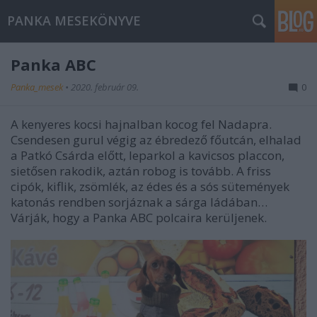
PANKA MESEKÖNYVE
Panka ABC
Panka_mesek
•
2020. február 09.
0
A kenyeres kocsi hajnalban kocog fel Nadapra.
Csendesen gurul végig az ébredező főutcán, elhalad
a Patkó Csárda előtt, leparkol a kavicsos placcon,
sietősen rakodik, aztán robog is tovább. A friss
cipók, kiflik, zsömlék, az édes és a sós sütemények
katonás rendben sorjáznak a sárga ládában…
Várják, hogy a Panka ABC polcaira kerüljenek.