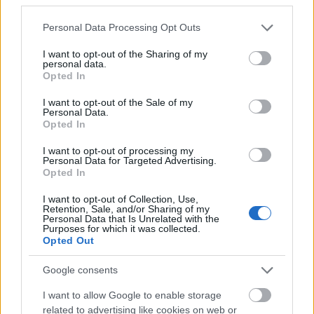
Az okmányait hivatalosan böngészők szólíthatják az
anyakönyvi bejegyzése szerint, ám születését
Please note that this website/app uses one or more Google
Personal Data Processing Opt Outs
követően a família „átkeresztelte”… Fiúra
services and may gather and store information including but
számítottak, lány látta meg a napvilágot, és a
not limited to your visit or usage behaviour. You may click to
I want to opt-out of the Sharing of my
personal data.
kórházban kapkodva bediktált névnél otthon testre
grant or deny consent to Google and its third-party tags to
Opted In
szabottabbat akartak… A kupaktanács döntése rajta
use your data for below specified purposes in below Google
ragadt, megjelenik formaruháján is.
consent section.
I want to opt-out of the Sale of my
Personal Data.
Opted In
I want to opt-out of processing my
Personal Data for Targeted Advertising.
Opted In
I want to opt-out of Collection, Use,
Retention, Sale, and/or Sharing of my
Personal Data that Is Unrelated with the
Purposes for which it was collected.
Opted Out
Google consents
I want to allow Google to enable storage
Köszönthetik így, akár úgy, a vásárlók jöhetnek-
related to advertising like cookies on web or