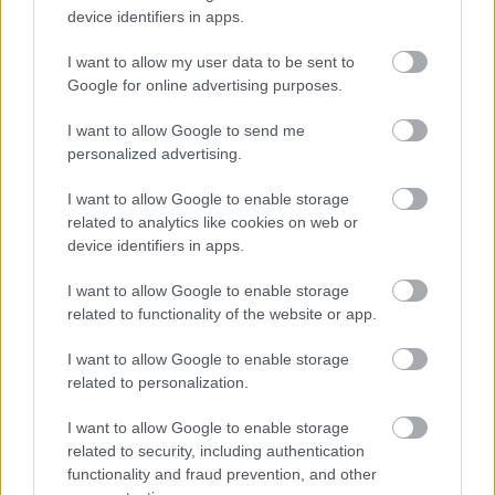
mehetnek, nekem a küszöbig érvényes a
device identifiers in apps.
mandátumom. Régen az emlékezetembe véstem,
hogy négylábúaknak semmi keresnivalójuk egy
I want to allow my user data to be sent to
közértben... Temérdek a lemondás, bele kell
Google for online advertising purposes.
nyugodnom a helyzetbe. Nyújtogathatom a nyakam,
I want to allow Google to send me
a húsos hűtő tartalmát kizárólag messziről
personalized advertising.
gusztálhatom. Csoroghat a nyálam, hiába lapul ott a
rengeteg ínycsiklandó kolbász, virsli, szalámi,
I want to allow Google to enable storage
kénytelen vagyok beérni a csábító illatokkal.
related to analytics like cookies on web or
device identifiers in apps.
Rögtön balra dobozos üdítők, kávék, energiaitalok, a
szemközti fridzsiderben tejtermékek, sajtok,
I want to allow Google to enable storage
joghurtok sorakoznak... A farsangi időszakban a
related to functionality of the website or app.
„boszorkánygarázst” sem rejti paraván. A
szalonállapotú, karcmentes, nullkilométeres
I want to allow Google to enable storage
cirokseprűk a sarokban találgatják, ki lesz a
related to personalization.
gazdájuk. Közvetlenül mellettük kelletik magukat a
cicáknak, kutyáknak szánt eledelek, és ha
I want to allow Google to enable storage
beszabadulhatnék, hamar kiszimatolnám, hogy
related to security, including authentication
dakszlitápot, marhafejbőrt, nyúlfület hoztak-e a
functionality and fraud prevention, and other