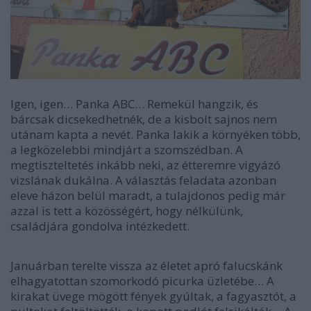
Igen, igen… Panka ABC… Remekül hangzik, és
bárcsak dicsekedhetnék, de a kisbolt sajnos nem
utánam kapta a nevét. Panka lakik a környéken több,
a legközelebbi mindjárt a szomszédban. A
megtiszteltetés inkább neki, az étteremre vigyázó
vizslának dukálna. A választás feladata azonban
eleve házon belül maradt, a tulajdonos pedig már
azzal is tett a közösségért, hogy nélkülünk,
családjára gondolva intézkedett.
Januárban terelte vissza az életet apró falucskánk
elhagyatottan szomorkodó picurka üzletébe… A
kirakat üvege mögött fények gyúltak, a fagyasztót, a