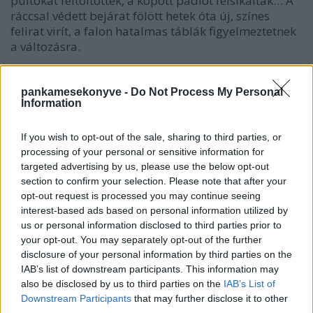
pultokat feltöltötték, a kopott padlót felsikálták… A
ráccsal védett bejárat fölött hetek óta új, színes
felirat virít, a falon hatalmas táblák figyelmeztetnek
a változásra.
A roskatag ajtót is lecserélték a napokban. Ideje volt,
hiszen Ildikó reggel fél hatkor érkezik, és a sötétben
pankamesekonyve -
Do Not Process My Personal
Information
bajlódik a kulcsokkal, zárakkal. Odabent első dolga
kiütni a riasztót, majd felkészül a nyitásra. Magára
ölti piros pulcsiját, amelyen cirkalmas fekete betűk
If you wish to opt-out of the sale, sharing to third parties, or
díszelegnek. A betérők kiolvashatják belőlük, hogy a
processing of your personal or sensitive information for
mosolygós pénztáros… Vera…
targeted advertising by us, please use the below opt-out
section to confirm your selection. Please note that after your
Tessék? No, most akkor, hogy van ez? A kasszánál
opt-out request is processed you may continue seeing
interest-based ads based on personal information utilized by
véletlenül se jöjjön zavarba senki… Vera ugyanis
us or personal information disclosed to third parties prior to
valójában Ildikó. Titok, csel, trükk, netán
your opt-out. You may separately opt-out of the further
megtévesztés nincs a tarsolyában… Elég
disclosure of your personal information by third parties on the
megkérdezni, szívesen mesél, miközben pakol,
IAB’s list of downstream participants. This information may
méricskél, csomagol, kiszolgál, az árazópisztolyt
also be disclosed by us to third parties on the
IAB’s List of
csattogtatja…
Downstream Participants
that may further disclose it to other
third parties.