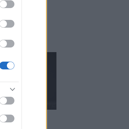
Pocsolyák
Neszek az éjszakában
Pacsuli
Bőregér
Nem csak a csajoknak
Tovább
...
ÁLLANDÓ OLDALAK
A Könyv
KERESÉS