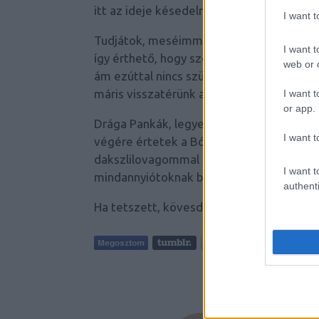
itt az ideje késedelmünk okát röviden fel
I want 
Tudjátok, meséimmel vasárnap este jele
I want t
így érthető, hogy szombaton most sem j
web or d
ám ezúttal nincs szükségünk a híres nyolc
máris visszatérünk a beharangozott gratu
I want t
or app.
Drága Pankák, legyetek hát velünk ma el
I want t
végére értetek a Bóval lekörmölt köszö
dakszlilovagommal rátok szeretettel go
I want t
mindannyiótoknak boldog névnapot kívá
authenti
Ha tetszett, kövesd
Panka Mesekönyvét
Tetszik
AJÁNLO