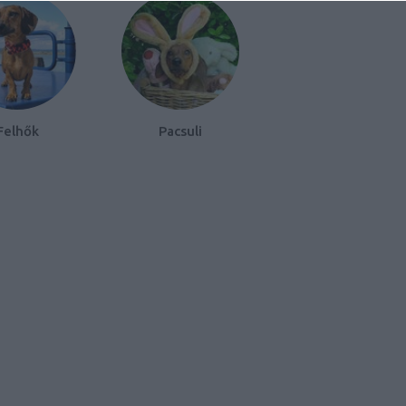
Felhők
Pacsuli