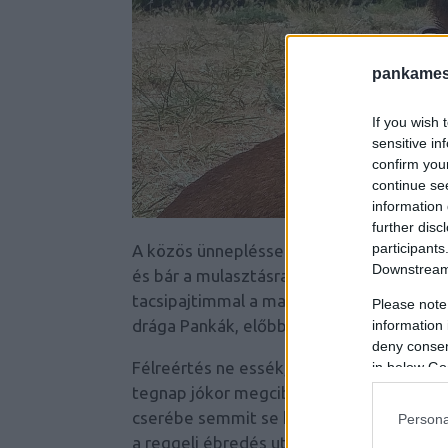
pankames
If you wish 
sensitive in
confirm you
continue se
information 
further disc
participants
A közös ünnepléssel picikét tényleg elké
Downstream 
és bár a mulasztásra Bóval akad mentsé
tacsipajtimmal a magyarázkodással még 
Please note
drága Pankák, előbb boldog névnapot kí
information 
deny consent
Félreértés ne essék, a fülhúzás engem id
in below Go
tegnap jókor megcibálták az illendőség 
cserébe semmit se kértek, inkább megöl
Persona
a reggeli ébredés után azonnal megdögö