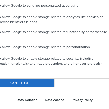
vázolni.
to allow Google to send me personalized advertising.
ntkezünk,
o allow Google to enable storage related to analytics like cookies on
öhettünk,
evice identifiers in apps.
 napra,
lációra.
o allow Google to enable storage related to functionality of the website
nézőek,
o allow Google to enable storage related to personalization.
ntésnek,
(
ndolunk,
o allow Google to enable storage related to security, including
nunk!
cation functionality and fraud prevention, and other user protection.
a Facebook oldalon.
(
(
(
CONFIRM
0
(
TT BEJEGYZÉSEK:
Data Deletion
Data Access
Privacy Policy