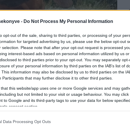
ekonyve -
Do Not Process My Personal Information
to opt-out of the sale, sharing to third parties, or processing of your per
formation for targeted advertising by us, please use the below opt-out s
r selection. Please note that after your opt-out request is processed y
eing interest-based ads based on personal information utilized by us or
disclosed to third parties prior to your opt-out. You may separately opt-
losure of your personal information by third parties on the IAB’s list of
. This information may also be disclosed by us to third parties on the
IA
stünk,
Participants
that may further disclose it to other third parties.
günk,
várunk,
 that this website/app uses one or more Google services and may gath
vánunk!
including but not limited to your visit or usage behaviour. You may click 
 to Google and its third-party tags to use your data for below specifi
őben ért,
ogle consent section.
kedvéért,
elgettek,
l Data Processing Opt Outs
nyöztek.