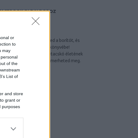
FACEBOOK OLDALDOBOZ
BEKÖSZÖNTŐ
sonal or
Köszönöm, hogy felütötted a borítót, és
ection to
belelapoztál Panka Mesekönyvébe!
ou may
Történeteimből egy törpetacskó életének
 personal
érdekesebb eseményeit ismerheted meg.
out of the
Fülipuszi! Panka
 downstream
B’s List of
TÖRTÉNETEIM
er and store
Fogmosás
to grant or
Szuri
ed purposes
Madárstrand
A Velencei-tóért
Felhők
Padok
Kecskék