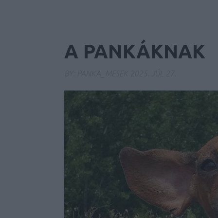
A PANKÁKNAK
BY:
PANKA_MESEK
2025. JÚL 27.