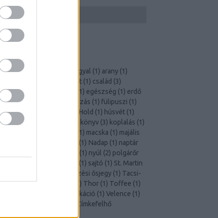
CÍMKÉK
ajándék
(
2
)
állatvédő
(
1
)
angyal
(
1
)
arany
(
1
)
autókiállítás
(
1
)
boci
(
1
)
böjt
(
1
)
család
(
3
)
Csodabogár
(
1
)
démonok
(
1
)
egészség
(
1
)
erdő
1
)
eső
(
1
)
Forma-1
(
1
)
fotózás
(
1
)
fülipuszi
(
1
)
Futrinka
(
1
)
Genf
(
1
)
hó
(
1
)
Hold
(
1
)
húsvét
(
1
)
Kántor
(
1
)
kert
(
1
)
kígyó
(
1
)
könyv
(
3
)
koplalás
(
1
)
krumpli
(
1
)
kutya
(
13
)
Loki
(
1
)
macska
(
1
)
majális
1
)
marhafejbőr
(
1
)
mikulás
(
1
)
Nadap
(
1
)
naptár
1
)
német juhász
(
1
)
nőnap
(
1
)
nyúl
(
2
)
polgárőr
1
)
repülőtér
(
1
)
rottweiler
(
1
)
sajtó
(
1
)
St. Martin
1
)
staffordshire
(
1
)
szintezési ősjegy
(
1
)
Tacsi-
Pancsi
(
1
)
tacskó
(
13
)
tél
(
1
)
Thor
(
1
)
Toffee
(
1
)
túravezető
(
1
)
ünnep
(
1
)
vakáció
(
1
)
Velence
(
1
)
vonat
(
1
)
zsiráf
(
1
)
Zuri
(
1
)
Címkefelhő