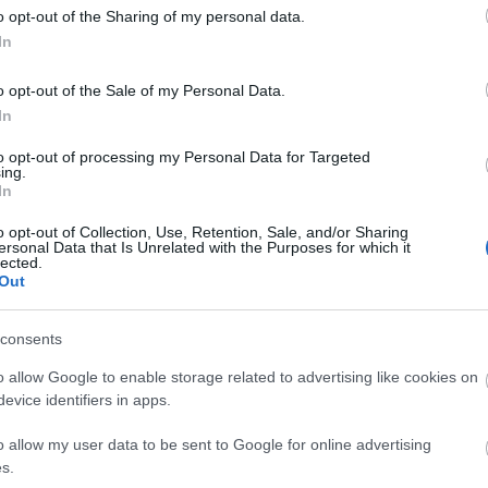
o opt-out of the Sharing of my personal data.
ogadtak,
In
moztak,
o opt-out of the Sale of my Personal Data.
ttek,
In
gettek.
to opt-out of processing my Personal Data for Targeted
belőlem,
ing.
In
reveszem,
igyelek,
o opt-out of Collection, Use, Retention, Sale, and/or Sharing
cegek.
ersonal Data that Is Unrelated with the Purposes for which it
lected.
Out
ozom,
lkozom,
consents
tják,
hagyták.
o allow Google to enable storage related to advertising like cookies on
evice identifiers in apps.
ülhetett,
o allow my user data to be sent to Google for online advertising
született,
s.
zélni,