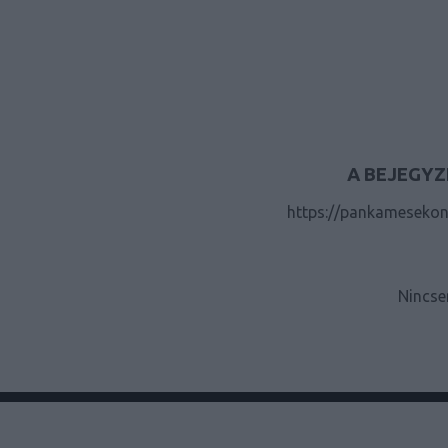
A BEJEGYZ
https://pankamesekon
Nincse