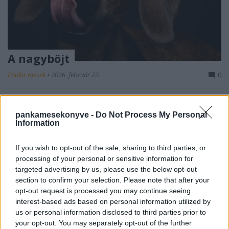
A nagyböjt
Panka_mesek
•
2026. február 22.
0
Reguláinak követése aligha a mi asztalunk,
szabályai hallatán Bóval mégis morgolódunk,
pankamesekonyve -
Do Not Process My Personal
tacsipajtimmal hátralévő napjait számláljuk,
Information
a böjt ...
If you wish to opt-out of the sale, sharing to third parties, or
processing of your personal or sensitive information for
targeted advertising by us, please use the below opt-out
section to confirm your selection. Please note that after your
opt-out request is processed you may continue seeing
interest-based ads based on personal information utilized by
us or personal information disclosed to third parties prior to
your opt-out. You may separately opt-out of the further