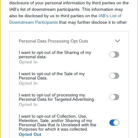
disclosure of your personal information by third parties on the
IAB’s list of downstream participants. This information may
also be disclosed by us to third parties on the
IAB’s List of
Downstream Participants
that may further disclose it to other
third parties.
Please note that this website/app uses one or more Google
Personal Data Processing Opt Outs
services and may gather and store information including but
Kincsek
not limited to your visit or usage behaviour. You may click to
I want to opt-out of the Sharing of my
personal data.
grant or deny consent to Google and its third-party tags to
Opted In
Panka_mesek
•
2026. február 15.
0
use your data for below specified purposes in below Google
consent section.
I want to opt-out of the Sale of my
Estig rámoltunk, tegnap sokat pakoltunk,
Personal Data.
Opted In
Bóval kartondobozok mélyén turkáltunk,
takarítani tacskópajtásommal segítettünk,
I want to opt-out of processing my
s közben rég ...
Personal Data for Targeted Advertising.
Opted In
I want to opt-out of Collection, Use,
Retention, Sale, and/or Sharing of my
Personal Data that Is Unrelated with the
Purposes for which it was collected.
Opted Out