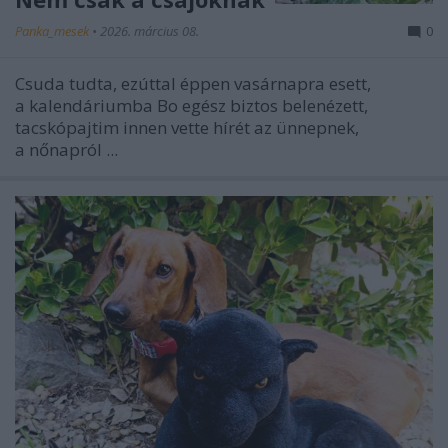
Panka_mesek
•
2026. március 08.
0
Csuda tudta, ezúttal éppen vasárnapra esett,
a kalendáriumba Bo egész biztos belenézett,
tacskópajtim innen vette hírét az ünnepnek,
a nőnapról ...