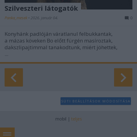
Szilveszteri látogatók
Panka_mesek
•
2026. január 04.
0
Konyhánk padlóján váratlanul felbukkantak,
a mázas köveken Bo előtt fürgén masíroztak,
dakszlipajtimmal tanakodtunk, miért jöhettek,
...
SÜTI BEÁLLÍTÁSOK MÓDOSÍTÁSA
mobil
|
teljes