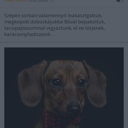
Panka_mesek
•
2026. január 11.
0
Szépen sorban valamennyit leakasztgattuk,
megkopott dobozkájukba Bóval bepakoltuk,
tacsipajtásommal vigyáztunk, el ne törjenek,
karácsonyfadíszeink ...