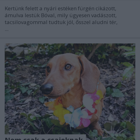
Kertünk felett a nyári estéken fürgén cikázott,
ámulva lestük Bóval, mily ügyesen vadászott,
tacsilovagommal tudtuk jól, ősszel aludni tér,
...
Nem csak a csajoknak