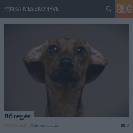
PANKA MESEKÖNYVE
Bőregér
Panka_mesek
•
2026. március 22.
0