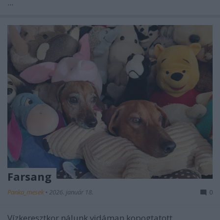
...
Farsang
Panka_mesek
•
2026. január 18.
0
Vízkeresztkor nálunk vidáman kopogtatott,