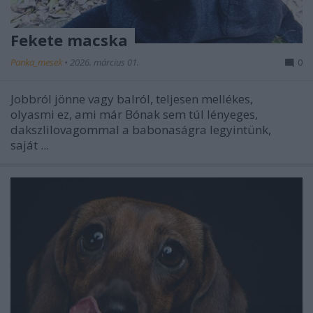
Fekete macska
Panka_mesek
•
2026. március 01.
0
Jobbról jönne vagy balról, teljesen mellékes,
olyasmi ez, ami már Bónak sem túl lényeges,
dakszlilovagommal a babonaságra legyintünk,
saját ...