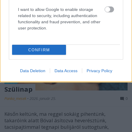
I want to allow Google to enable storage
related to security, including authentication
functionality and fraud prevention, and other
user protection.
CONFIRM
Data Deletion
Data Access
Privacy Policy
Szülinap
Panka_mesek
•
2026. január 25.
0
Későn keltünk, ma reggel sokáig pihentünk,
takaróink alatt Bóval ásítozva heverésztünk,
tacsipajtimmal tegnapi bulijáról suttogtunk,