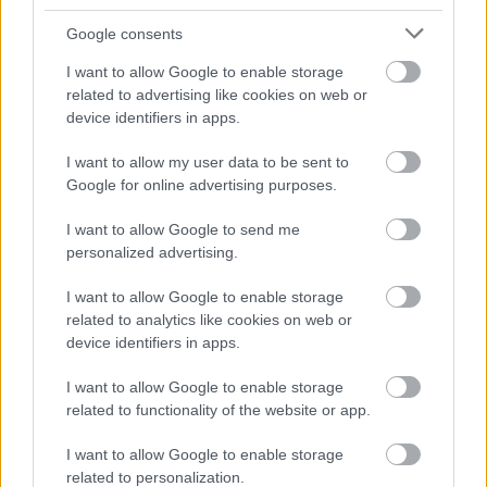
Google consents
I want to allow Google to enable storage
related to advertising like cookies on web or
device identifiers in apps.
I want to allow my user data to be sent to
Google for online advertising purposes.
I want to allow Google to send me
Hideg
personalized advertising.
Panka_mesek
•
2026. február 01.
0
I want to allow Google to enable storage
related to analytics like cookies on web or
Vendégeinket kivétel nélkül szívesen látjuk,
device identifiers in apps.
a menni akarókat Bóval rendre marasztaljuk,
ám dakszlipajtimmal ezúttal már búcsúznánk,
I want to allow Google to enable storage
a makacs ...
related to functionality of the website or app.
I want to allow Google to enable storage
related to personalization.